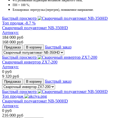
4-х роликовый подающий механизм закрытого типа;
ПН = 100 %;
Блокировки: перегрузка (перегрев), пониженное напряжение.
Быстрый просмотр
Топ продаж
-8.7 %
Сварочный полуавтомат NB-350HD
Артикул:
184 000
руб
168 000
руб
Быстрый заказ
Предзаказ
В корзину
Быстрый просмотр
Сварочный инвертор ZX7-200
Артикул:
0
руб
9 320
руб
Быстрый заказ
Предзаказ
В корзину
Быстрый просмотр
Топ продаж
Сварочный полуавтомат NB-500HD
Артикул:
0
руб
216 000
руб