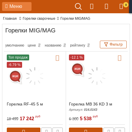
0
Меню
Главная
Горелки сварочные
Горелки MIG/MAG
Горелки MIG/MAG
Фильтр
умолчанию
цене
названию
рейтингу
Топ продаж
-12.1 %
-6.79 %
Горелка RF-45 5 м
Горелка MB 36 KD 3 м
Артикул:
014.0143
руб
руб
17 242
5 538
18 499
6 300