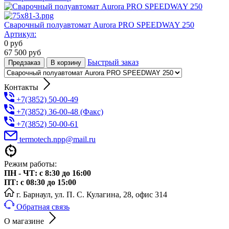
Сварочный полуавтомат Aurora PRO SPEEDWAY 250
Артикул:
0
руб
67 500
руб
Быстрый заказ
Предзаказ
В корзину
Контакты
+7(3852) 50-00-49
+7(3852) 36-00-48 (Факс)
+7(3852) 50-00-61
termotech.npp@mail.ru
Режим работы:
ПН - ЧТ: с 8:30 до 16:00
ПТ: с 08:30 до 15:00
г. Барнаул, ул. П. С. Кулагина, 28, офис 314
Обратная связь
О магазине