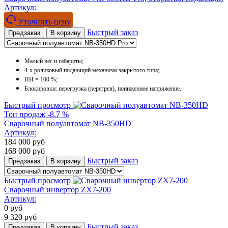
Артикул:
Уточнить цену
Быстрый заказ
Предзаказ
В корзину
Малый вес и габариты;
4-х роликовый подающий механизм закрытого типа;
ПН = 100 %;
Блокировки: перегрузка (перегрев), пониженное напряжение.
Быстрый просмотр
Топ продаж
-8.7 %
Сварочный полуавтомат NB-350HD
Артикул:
184 000
руб
168 000
руб
Быстрый заказ
Предзаказ
В корзину
Быстрый просмотр
Сварочный инвертор ZX7-200
Артикул:
0
руб
9 320
руб
Быстрый заказ
Предзаказ
В корзину